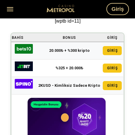
Giriş
[wptb id=11]
BAHIS
BONUS
GIRIŞ
20.000₺ + %300 kripto
GİRİŞ
%325 + 20.000₺
GİRİŞ
2KUSD - Kimliksiz Sadece Kripto
GİRİŞ