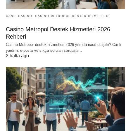
CANLI CASINO
CASINO METROPOL DESTEK HIZMETLERI
Casino Metropol Destek Hizmetleri 2026
Rehberi
Casino Metropol destek hizmetleri 2026 yılında nasıl ulaşılır? Canlı
yardım, e-posta ve sıkça sorulan sorularla…
2 hafta ago