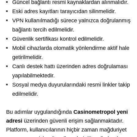
Güncel bağlantı resmi kaynaklardan alınmalıdır.
Eski adres kayıtları tarayıcıdan silinmelidir.
VPN kullanılmadığı sürece yalnızca doğrulanmış
bağlantı tercih edilmelidir.
Güvenlik sertifikası kontrol edilmelidir.
Mobil cihazlarda otomatik yönlendirme aktif hale
getirilmelidir.
Canlı destek hattı üzerinden adres doğrulaması
yapılabilmektedir.
Sosyal medya duyurularındaki resmi linkler takip
edilmelidir.
Bu adımlar uygulandığında
Casinometropol yeni
adresi
üzerinden güvenli erişim sağlanmaktadır.
Platform, kullanıcılarının hiçbir zaman mağduriyet