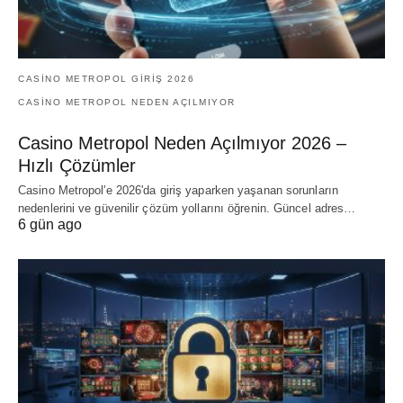
CASINO METROPOL GIRIŞ 2026
CASINO METROPOL NEDEN AÇILMIYOR
Casino Metropol Neden Açılmıyor 2026 –
Hızlı Çözümler
Casino Metropol'e 2026'da giriş yaparken yaşanan sorunların
nedenlerini ve güvenilir çözüm yollarını öğrenin. Güncel adres…
6 gün ago