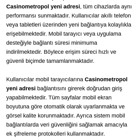
Casinometropol yeni adresi
, tüm cihazlarda aynı
performansı sunmaktadır. Kullanıcılar akıllı telefon
veya tabletleri üzerinden yeni bağlantıya kolaylıkla
erişebilmektedir. Mobil tarayıcı veya uygulama
desteğiyle bağlantı süresi minimuma
indirilmektedir. Böylece erişim süreci hızlı ve
güvenli biçimde tamamlanmaktadır.
Kullanıcılar mobil tarayıcılarına
Casinometropol
yeni adresi
bağlantısını girerek doğrudan giriş
yapabilmektedir. Tüm sayfalar mobil ekran
boyutuna göre otomatik olarak uyarlanmakta ve
görsel kalite korunmaktadır. Ayrıca sistem mobil
bağlantılarda veri güvenliğini sağlamak amacıyla
ek şifreleme protokolleri kullanmaktadır.