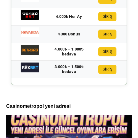
4.000₺ Her Ay
GİRİŞ
%300 Bonus
GİRİŞ
4.000₺ + 1.000₺
GİRİŞ
bedava
3.000₺ + 1.500₺
GİRİŞ
bedava
Casinometropol yeni adresi