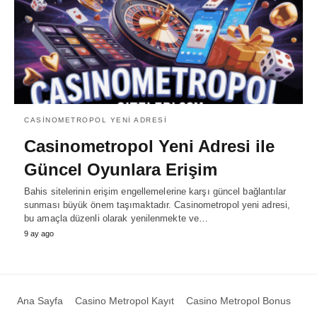
CASINOMETROPOL YENI ADRESI
Casinometropol Yeni Adresi ile
Güncel Oyunlara Erişim
Bahis sitelerinin erişim engellemelerine karşı güncel bağlantılar
sunması büyük önem taşımaktadır. Casinometropol yeni adresi,
bu amaçla düzenli olarak yenilenmekte ve…
9 ay ago
Ana Sayfa
Casino Metropol Kayıt
Casino Metropol Bonus