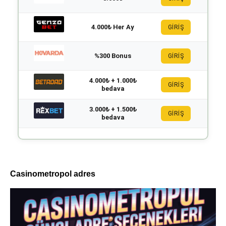
4.000₺ Her Ay
GİRİŞ
%300 Bonus
GİRİŞ
4.000₺ + 1.000₺
GİRİŞ
bedava
3.000₺ + 1.500₺
GİRİŞ
bedava
Casinometropol adres