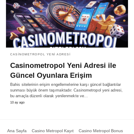
CASINOMETROPOL YENI ADRESI
Casinometropol Yeni Adresi ile
Güncel Oyunlara Erişim
Bahis sitelerinin erişim engellemelerine karşı güncel bağlantılar
sunması büyük önem taşımaktadır. Casinometropol yeni adresi,
bu amaçla düzenli olarak yenilenmekte ve…
10 ay ago
Ana Sayfa
Casino Metropol Kayıt
Casino Metropol Bonus