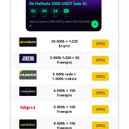
20.000₺ + %225
GİRİŞ
kripto
3.000₺ %200 + 50
GİRİŞ
freespin
5.000₺ iade +
GİRİŞ
1.000₺ risksiz
6.500₺ + 150
GİRİŞ
freespin
5.000₺ + 100
GİRİŞ
freespin
8.000₺ + 150
GİRİŞ
freespin