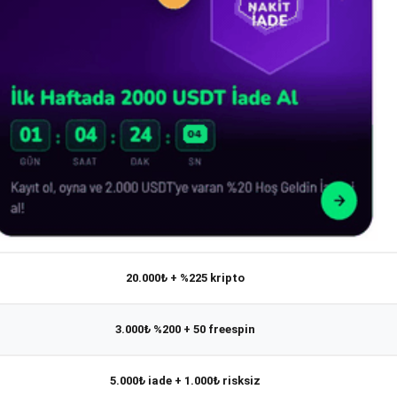
20.000₺ + %225 kripto
3.000₺ %200 + 50 freespin
5.000₺ iade + 1.000₺ risksiz