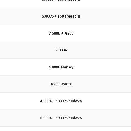
5.000₺ + 150 freespin
7.500₺ + %200
8.000₺
4.000₺ Her Ay
%300 Bonus
4.000₺ + 1.000₺ bedava
3.000₺ + 1.500₺ bedava