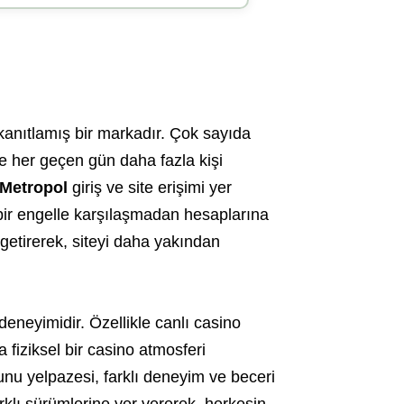
 kanıtlamış bir markadır. Çok sayıda
le her geçen gün daha fazla kişi
Metropol
giriş ve site erişimi yer
bir engelle karşılaşmadan hesaplarına
 getirerek, siteyi daha yakından
neyimidir. Özellikle canlı casino
 fiziksel bir casino atmosferi
nu yelpazesi, farklı deneyim ve beceri
rklı sürümlerine yer vererek, herkesin