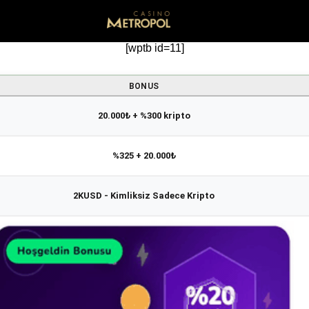
[wptb id=11]
BONUS
20.000₺ + %300 kripto
%325 + 20.000₺
2KUSD - Kimliksiz Sadece Kripto