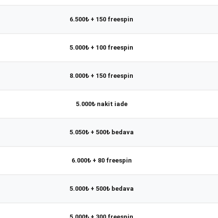
6.500₺ + 150 freespin
5.000₺ + 100 freespin
8.000₺ + 150 freespin
5.000₺ nakit iade
5.050₺ + 500₺ bedava
6.000₺ + 80 freespin
5.000₺ + 500₺ bedava
5.000₺ + 300 freespin