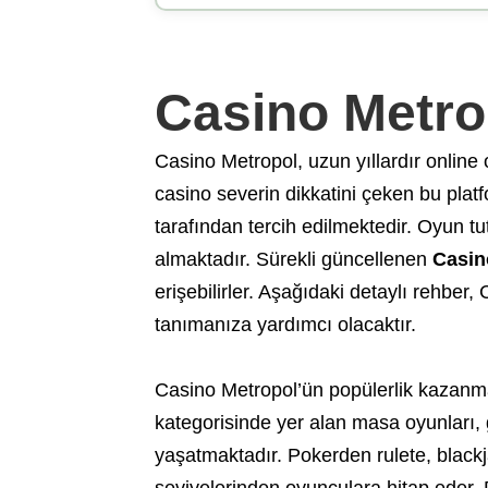
Casino Metro
Casino Metropol, uzun yıllardır online 
casino severin dikkatini çeken bu plat
tarafından tercih edilmektedir. Oyun t
almaktadır. Sürekli güncellenen
Casino
erişebilirler. Aşağıdaki detaylı rehber
tanımanıza yardımcı olacaktır.
Casino Metropol’ün popülerlik kazanma
kategorisinde yer alan masa oyunları, g
yaşatmaktadır. Pokerden rulete, black
seviyelerinden oyunculara hitap eder. 