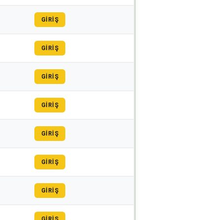
GİRİŞ
GİRİŞ
GİRİŞ
GİRİŞ
GİRİŞ
GİRİŞ
GİRİŞ
GİRİŞ