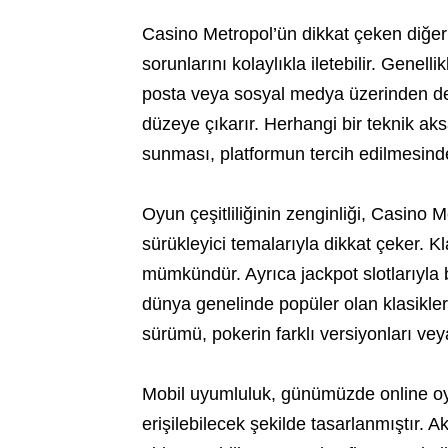
Casino Metropol’ün dikkat çeken diğer bir
sorunlarını kolaylıkla iletebilir. Genel
posta veya sosyal medya üzerinden de mü
düzeye çıkarır. Herhangi bir teknik aksa
sunması, platformun tercih edilmesind
Oyun çeşitliliğinin zenginliği, Casino Me
sürükleyici temalarıyla dikkat çeker. 
mümkündür. Ayrıca jackpot slotlarıyla
dünya genelinde popüler olan klasikler
sürümü, pokerin farklı versiyonları vey
Mobil uyumluluk, günümüzde online oyun
erişilebilecek şekilde tasarlanmıştır. Ak