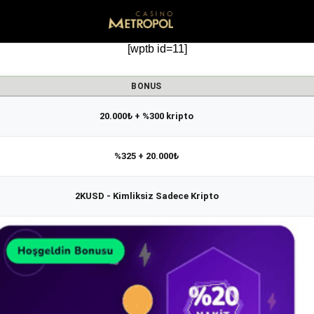
[wptb id=11]
BONUS
20.000₺ + %300 kripto
%325 + 20.000₺
2KUSD - Kimliksiz Sadece Kripto