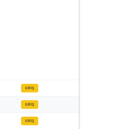
GİRİŞ
GİRİŞ
GİRİŞ