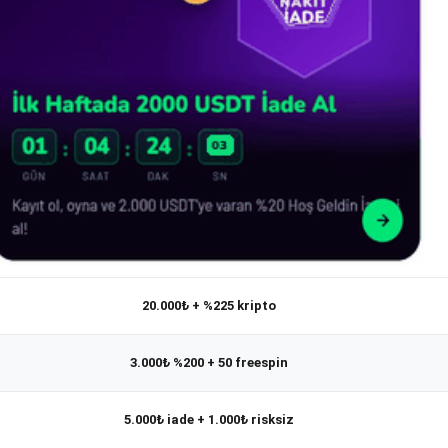
20.000₺ + %225 kripto
3.000₺ %200 + 50 freespin
5.000₺ iade + 1.000₺ risksiz