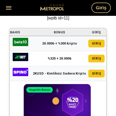
Giriş
[wptb id=11]
BAHIS
BONUS
GIRIŞ
20.000₺ + %300 kripto
GİRİŞ
%325 + 20.000₺
GİRİŞ
2KUSD - Kimliksiz Sadece Kripto
GİRİŞ