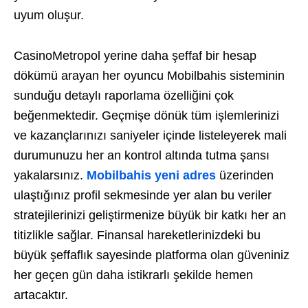
uyum oluşur.
CasinoMetropol yerine daha şeffaf bir hesap
dökümü arayan her oyuncu Mobilbahis sisteminin
sunduğu detaylı raporlama özelliğini çok
beğenmektedir. Geçmişe dönük tüm işlemlerinizi
ve kazançlarınızı saniyeler içinde listeleyerek mali
durumunuzu her an kontrol altında tutma şansı
yakalarsınız.
Mobilbahis yeni adres
üzerinden
ulaştığınız profil sekmesinde yer alan bu veriler
stratejilerinizi geliştirmenize büyük bir katkı her an
titizlikle sağlar. Finansal hareketlerinizdeki bu
büyük şeffaflık sayesinde platforma olan güveniniz
her geçen gün daha istikrarlı şekilde hemen
artacaktır.