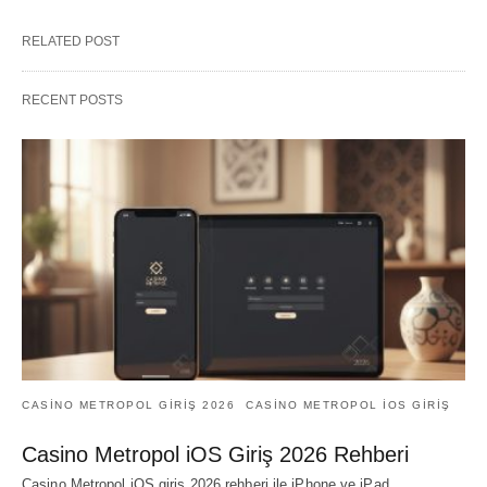
RELATED POST
RECENT POSTS
CASINO METROPOL GIRIŞ 2026
CASINO METROPOL IOS GIRIŞ
Casino Metropol iOS Giriş 2026 Rehberi
Casino Metropol iOS giriş 2026 rehberi ile iPhone ve iPad