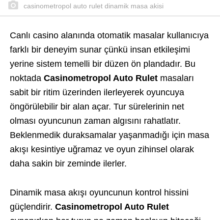
casinometropol auto rulet dinamik masa akisi
Canlı casino alanında otomatik masalar kullanıcıya
farklı bir deneyim sunar çünkü insan etkileşimi
yerine sistem temelli bir düzen ön plandadır. Bu
noktada
Casinometropol Auto Rulet
masaları
sabit bir ritim üzerinden ilerleyerek oyuncuya
öngörülebilir bir alan açar. Tur sürelerinin net
olması oyuncunun zaman algısını rahatlatır.
Beklenmedik duraksamalar yaşanmadığı için masa
akışı kesintiye uğramaz ve oyun zihinsel olarak
daha sakin bir zeminde ilerler.
Dinamik masa akışı oyuncunun kontrol hissini
güçlendirir.
Casinometropol Auto Rulet