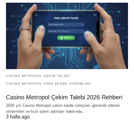
CASINO METROPOL ÇEKIM TALEBI
CASINO METROPOL PARA ÇEKME YORUMLARI
Casino Metropol Çekim Talebi 2026 Rehberi
2026 yılı Casino Metropol çekim talebi süreçleri, güvenilir ödeme
yöntemleri ve hızlı işlem adımları hakkında…
3 hafta ago