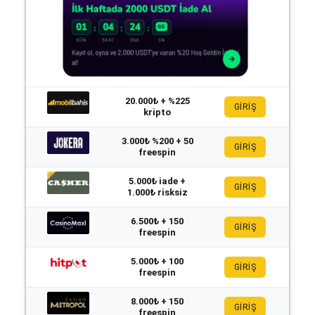
20.000₺ + %225
GİRİŞ
kripto
3.000₺ %200 + 50
GİRİŞ
freespin
5.000₺ iade +
GİRİŞ
1.000₺ risksiz
6.500₺ + 150
GİRİŞ
freespin
5.000₺ + 100
GİRİŞ
freespin
8.000₺ + 150
GİRİŞ
freespin