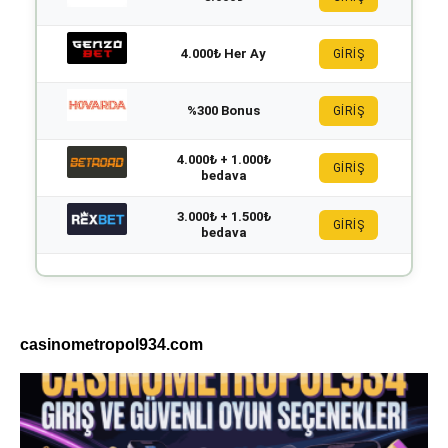
4.000₺ Her Ay
GİRİŞ
%300 Bonus
GİRİŞ
4.000₺ + 1.000₺
GİRİŞ
bedava
3.000₺ + 1.500₺
GİRİŞ
bedava
casinometropol934.com