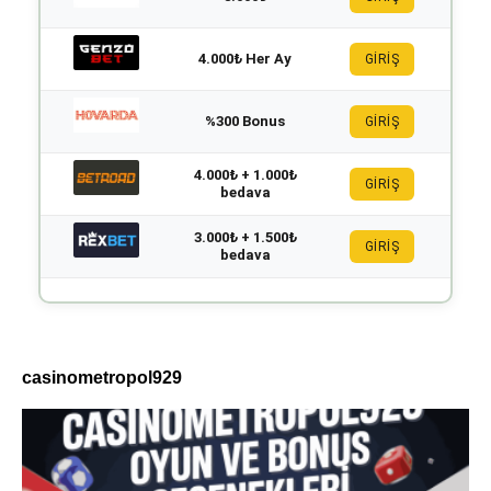
4.000₺ Her Ay
GİRİŞ
%300 Bonus
GİRİŞ
4.000₺ + 1.000₺
GİRİŞ
bedava
3.000₺ + 1.500₺
GİRİŞ
bedava
casinometropol929