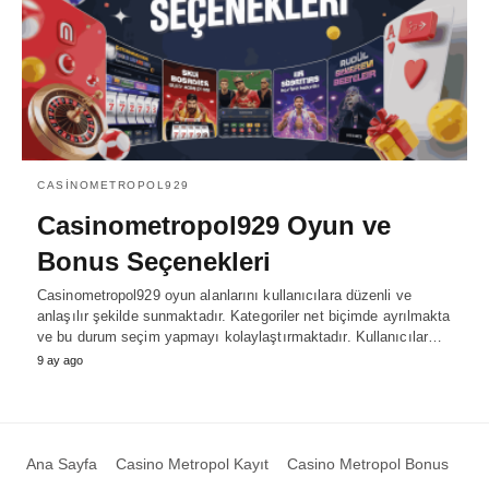
CASINOMETROPOL929
Casinometropol929 Oyun ve
Bonus Seçenekleri
Casinometropol929 oyun alanlarını kullanıcılara düzenli ve
anlaşılır şekilde sunmaktadır. Kategoriler net biçimde ayrılmakta
ve bu durum seçim yapmayı kolaylaştırmaktadır. Kullanıcılar…
9 ay ago
Ana Sayfa
Casino Metropol Kayıt
Casino Metropol Bonus