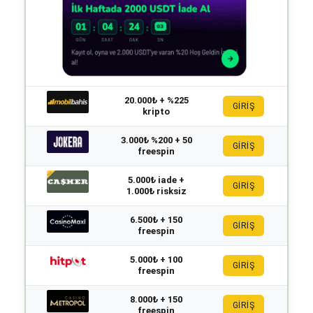
20.000₺ + %225
GİRİŞ
kripto
3.000₺ %200 + 50
GİRİŞ
freespin
5.000₺ iade +
GİRİŞ
1.000₺ risksiz
6.500₺ + 150
GİRİŞ
freespin
5.000₺ + 100
GİRİŞ
freespin
8.000₺ + 150
GİRİŞ
freespin