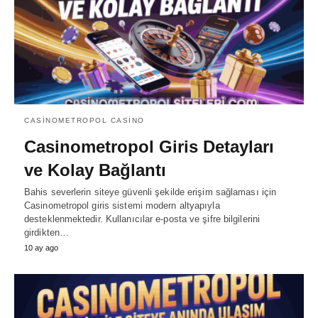
CASINOMETROPOL CASINO
Casinometropol Giris Detayları
ve Kolay Bağlantı
Bahis severlerin siteye güvenli şekilde erişim sağlaması için
Casinometropol giris sistemi modern altyapıyla
desteklenmektedir. Kullanıcılar e-posta ve şifre bilgilerini
girdikten…
10 ay ago