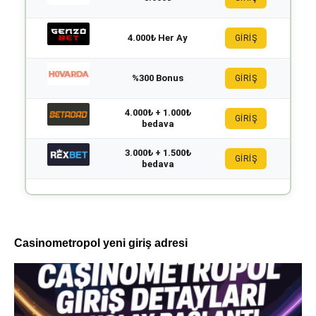
4.000₺ Her Ay
GİRİŞ
%300 Bonus
GİRİŞ
4.000₺ + 1.000₺
GİRİŞ
bedava
3.000₺ + 1.500₺
GİRİŞ
bedava
Casinometropol yeni giriş adresi