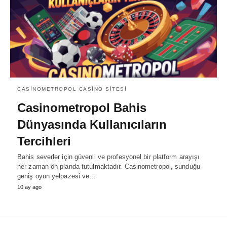
CASINOMETROPOL CASINO SITESI
Casinometropol Bahis
Dünyasında Kullanıcıların
Tercihleri
Bahis severler için güvenli ve profesyonel bir platform arayışı
her zaman ön planda tutulmaktadır. Casinometropol, sunduğu
geniş oyun yelpazesi ve…
10 ay ago