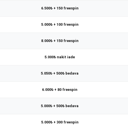
6.500₺ + 150 freespin
5.000₺ + 100 freespin
8.000₺ + 150 freespin
5.000₺ nakit iade
5.050₺ + 500₺ bedava
6.000₺ + 80 freespin
5.000₺ + 500₺ bedava
5.000₺ + 300 freespin