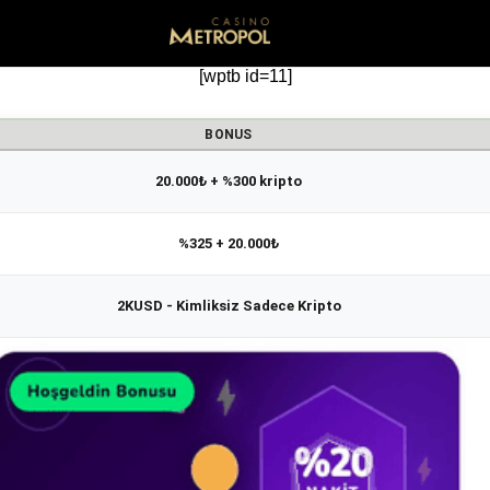
[wptb id=11]
BONUS
20.000₺ + %300 kripto
%325 + 20.000₺
2KUSD - Kimliksiz Sadece Kripto