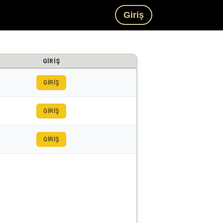
Giriş
GIRIŞ
GİRİŞ
GİRİŞ
GİRİŞ