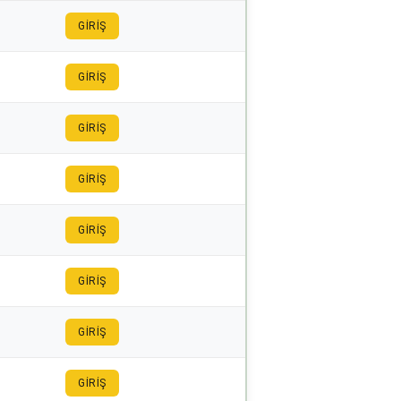
GİRİŞ
GİRİŞ
GİRİŞ
GİRİŞ
GİRİŞ
GİRİŞ
GİRİŞ
GİRİŞ