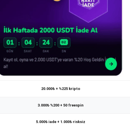
20.000₺ + %225 kripto
3.000₺ %200 + 50 freespin
5.000₺ iade + 1.000₺ risksiz