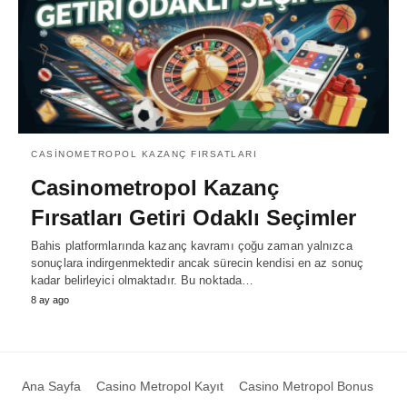
CASINOMETROPOL KAZANÇ FIRSATLARI
Casinometropol Kazanç
Fırsatları Getiri Odaklı Seçimler
Bahis platformlarında kazanç kavramı çoğu zaman yalnızca
sonuçlara indirgenmektedir ancak sürecin kendisi en az sonuç
kadar belirleyici olmaktadır. Bu noktada…
8 ay ago
Ana Sayfa
Casino Metropol Kayıt
Casino Metropol Bonus