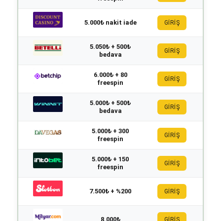
5.000₺ nakit iade
GİRİŞ
5.050₺ + 500₺
GİRİŞ
bedava
6.000₺ + 80
GİRİŞ
freespin
5.000₺ + 500₺
GİRİŞ
bedava
5.000₺ + 300
GİRİŞ
freespin
5.000₺ + 150
GİRİŞ
freespin
7.500₺ + %200
GİRİŞ
8.000₺
GİRİŞ