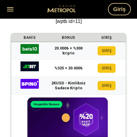
Giriş
[wptb id=11]
BAHIS
BONUS
GIRIŞ
20.000₺ + %300
GİRİŞ
kripto
%325 + 20.000₺
GİRİŞ
2KUSD - Kimliksiz
GİRİŞ
Sadece Kripto