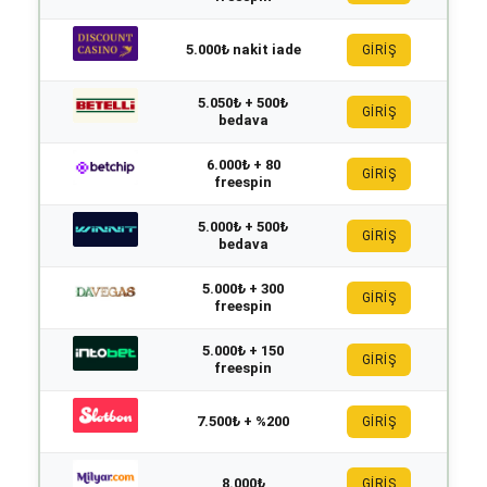
5.000₺ nakit iade
GİRİŞ
5.050₺ + 500₺
GİRİŞ
bedava
6.000₺ + 80
GİRİŞ
freespin
5.000₺ + 500₺
GİRİŞ
bedava
5.000₺ + 300
GİRİŞ
freespin
5.000₺ + 150
GİRİŞ
freespin
7.500₺ + %200
GİRİŞ
8.000₺
GİRİŞ