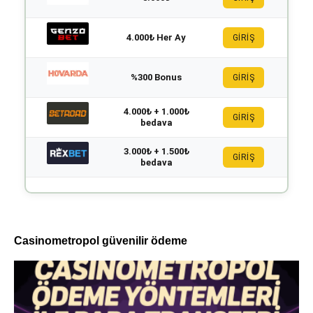
4.000₺ Her Ay
GİRİŞ
%300 Bonus
GİRİŞ
4.000₺ + 1.000₺
GİRİŞ
bedava
3.000₺ + 1.500₺
GİRİŞ
bedava
Casinometropol güvenilir ödeme