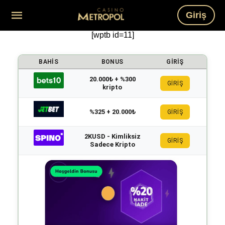
Giriş
[wptb id=11]
BAHIS
BONUS
GIRIŞ
20.000₺ + %300
GİRİŞ
kripto
%325 + 20.000₺
GİRİŞ
2KUSD - Kimliksiz
GİRİŞ
Sadece Kripto