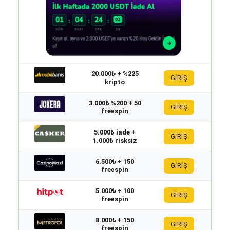
20.000₺ + %225
GİRİŞ
kripto
3.000₺ %200 + 50
GİRİŞ
freespin
5.000₺ iade +
GİRİŞ
1.000₺ risksiz
6.500₺ + 150
GİRİŞ
freespin
5.000₺ + 100
GİRİŞ
freespin
8.000₺ + 150
GİRİŞ
freespin