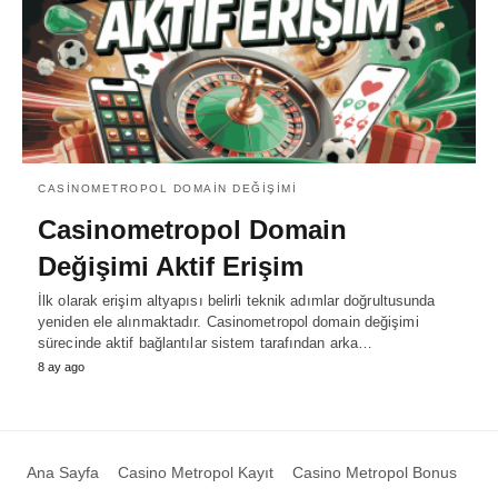
CASINOMETROPOL DOMAIN DEĞIŞIMI
Casinometropol Domain
Değişimi Aktif Erişim
İlk olarak erişim altyapısı belirli teknik adımlar doğrultusunda
yeniden ele alınmaktadır. Casinometropol domain değişimi
sürecinde aktif bağlantılar sistem tarafından arka…
8 ay ago
Ana Sayfa
Casino Metropol Kayıt
Casino Metropol Bonus