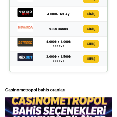
4.000₺ Her Ay
GİRİŞ
%300 Bonus
GİRİŞ
4.000₺ + 1.000₺
GİRİŞ
bedava
3.000₺ + 1.500₺
GİRİŞ
bedava
Casinometropol bahis oranları