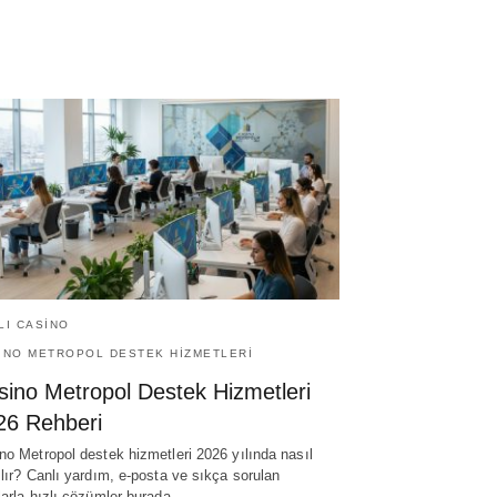
LI CASINO
INO METROPOL DESTEK HIZMETLERI
sino Metropol Destek Hizmetleri
26 Rehberi
no Metropol destek hizmetleri 2026 yılında nasıl
ılır? Canlı yardım, e-posta ve sıkça sorulan
larla hızlı çözümler burada.