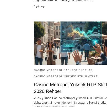
3 gün ago
CASINO METROPOL JACKPOT SLOTLARI
CASINO METROPOL YÜKSEK RTP SLOTLAR
Casino Metropol Yüksek RTP Slotl
2026 Rehberi
2026 yılında Casino Metropol yüksek RTP slotlar il
daha avantajlı oyun deneyimi yaşayın. Hangi slotlar