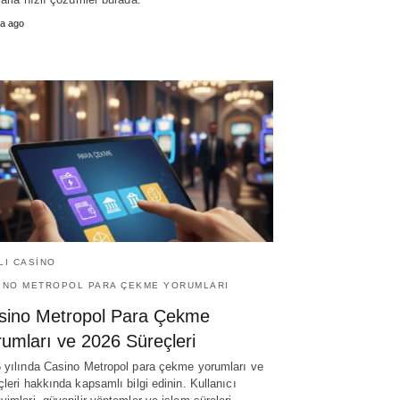
ta ago
LI CASINO
INO METROPOL PARA ÇEKME YORUMLARI
sino Metropol Para Çekme
umları ve 2026 Süreçleri
 yılında Casino Metropol para çekme yorumları ve
çleri hakkında kapsamlı bilgi edinin. Kullanıcı