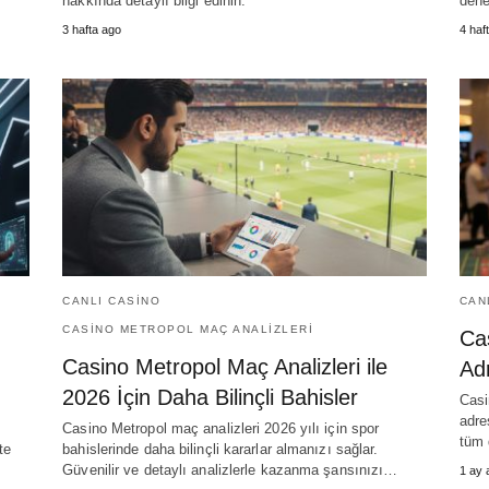
hakkında detaylı bilgi edinin.
dene
3 hafta ago
4 haf
CANLI CASINO
CAN
CASINO METROPOL MAÇ ANALIZLERI
Ca
Casino Metropol Maç Analizleri ile
Adr
2026 İçin Daha Bilinçli Bahisler
Casi
adre
Casino Metropol maç analizleri 2026 yılı için spor
tüm 
te
bahislerinde daha bilinçli kararlar almanızı sağlar.
Güvenilir ve detaylı analizlerle kazanma şansınızı…
1 ay 