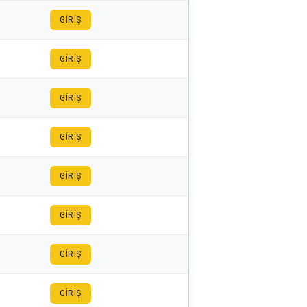
GİRİŞ
GİRİŞ
GİRİŞ
GİRİŞ
GİRİŞ
GİRİŞ
GİRİŞ
GİRİŞ