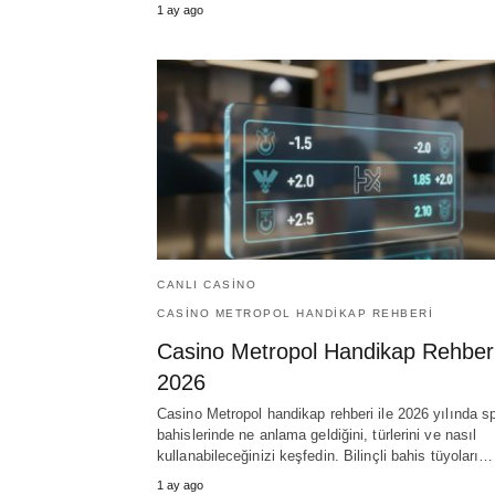
1 ay ago
CANLI CASINO
CASINO METROPOL HANDIKAP REHBERI
Casino Metropol Handikap Rehber
2026
Casino Metropol handikap rehberi ile 2026 yılında s
bahislerinde ne anlama geldiğini, türlerini ve nasıl
kullanabileceğinizi keşfedin. Bilinçli bahis tüyoları…
1 ay ago