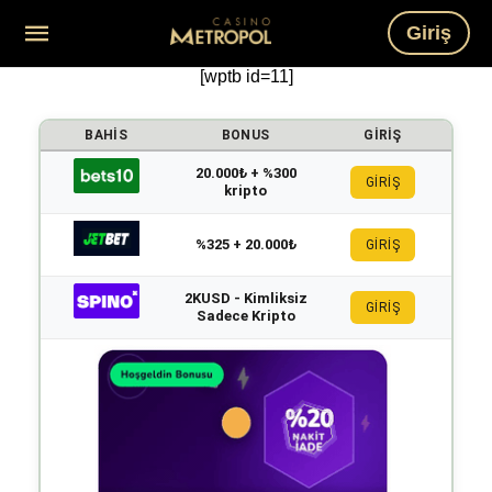
Giriş
[wptb id=11]
BAHIS
BONUS
GIRIŞ
20.000₺ + %300
GİRİŞ
kripto
%325 + 20.000₺
GİRİŞ
2KUSD - Kimliksiz
GİRİŞ
Sadece Kripto