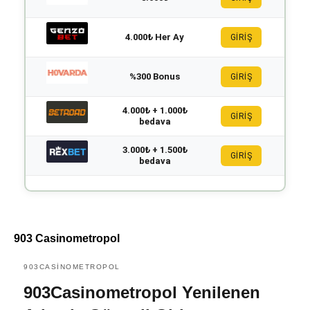
4.000₺ Her Ay
GİRİŞ
%300 Bonus
GİRİŞ
4.000₺ + 1.000₺
GİRİŞ
bedava
3.000₺ + 1.500₺
GİRİŞ
bedava
903 Casinometropol
903CASINOMETROPOL
903Casinometropol Yenilenen