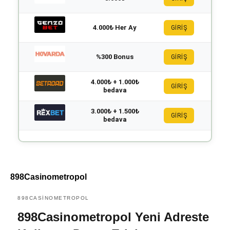
4.000₺ Her Ay
GİRİŞ
%300 Bonus
GİRİŞ
4.000₺ + 1.000₺
GİRİŞ
bedava
3.000₺ + 1.500₺
GİRİŞ
bedava
898Casinometropol
898CASINOMETROPOL
898Casinometropol Yeni Adreste