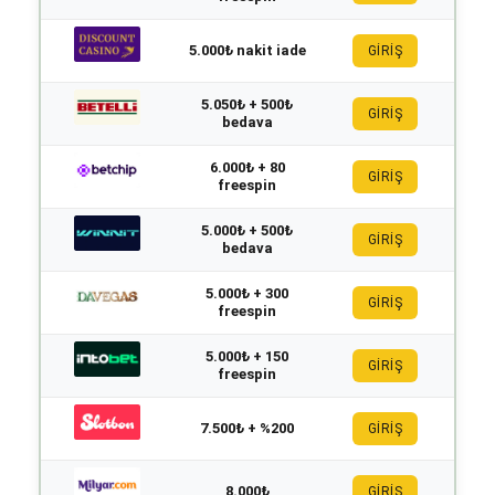
5.000₺ nakit iade
GİRİŞ
5.050₺ + 500₺
GİRİŞ
bedava
6.000₺ + 80
GİRİŞ
freespin
5.000₺ + 500₺
GİRİŞ
bedava
5.000₺ + 300
GİRİŞ
freespin
5.000₺ + 150
GİRİŞ
freespin
7.500₺ + %200
GİRİŞ
8.000₺
GİRİŞ