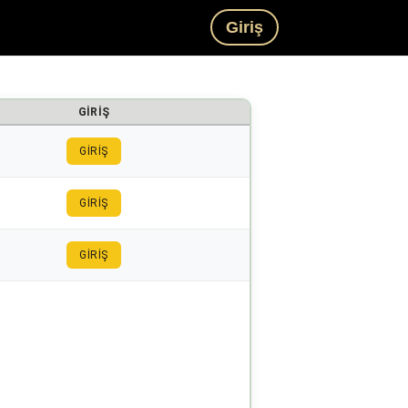
Giriş
GIRIŞ
GİRİŞ
GİRİŞ
GİRİŞ