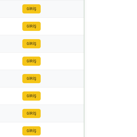
GİRİŞ
GİRİŞ
GİRİŞ
GİRİŞ
GİRİŞ
GİRİŞ
GİRİŞ
GİRİŞ