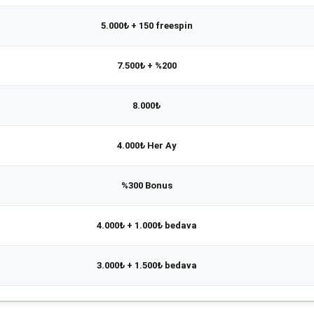
5.000₺ + 150 freespin
7.500₺ + %200
8.000₺
4.000₺ Her Ay
%300 Bonus
4.000₺ + 1.000₺ bedava
3.000₺ + 1.500₺ bedava