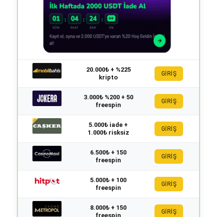
20.000₺ + %225
GİRİŞ
kripto
3.000₺ %200 + 50
GİRİŞ
freespin
5.000₺ iade +
GİRİŞ
1.000₺ risksiz
6.500₺ + 150
GİRİŞ
freespin
5.000₺ + 100
GİRİŞ
freespin
8.000₺ + 150
GİRİŞ
freespin