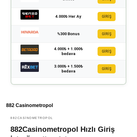
4.000₺ Her Ay
GİRİŞ
%300 Bonus
GİRİŞ
4.000₺ + 1.000₺
GİRİŞ
bedava
3.000₺ + 1.500₺
GİRİŞ
bedava
882 Casinometropol
882CASINOMETROPOL
882Casinometropol Hızlı Giriş