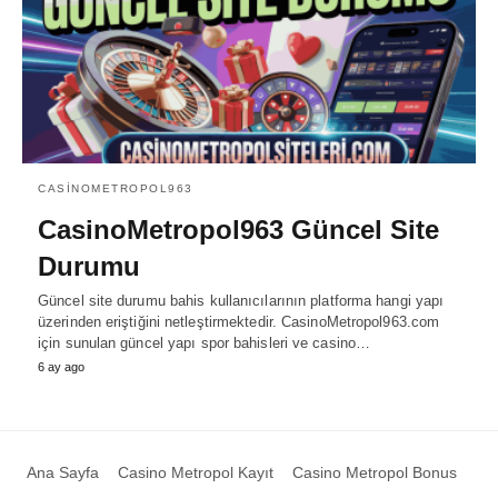
CASINOMETROPOL963
CasinoMetropol963 Güncel Site
Durumu
Güncel site durumu bahis kullanıcılarının platforma hangi yapı
üzerinden eriştiğini netleştirmektedir. CasinoMetropol963.com
için sunulan güncel yapı spor bahisleri ve casino…
6 ay ago
Ana Sayfa
Casino Metropol Kayıt
Casino Metropol Bonus