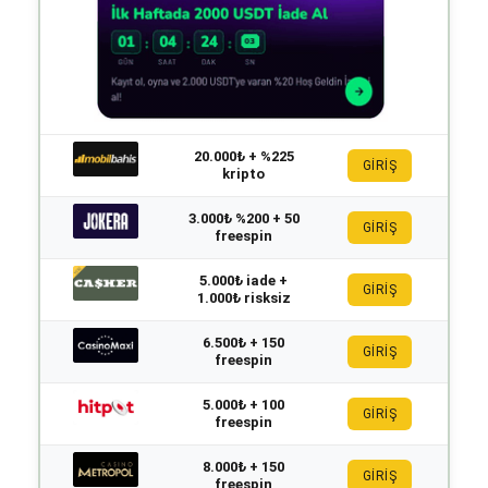
20.000₺ + %225
GİRİŞ
kripto
3.000₺ %200 + 50
GİRİŞ
freespin
5.000₺ iade +
GİRİŞ
1.000₺ risksiz
6.500₺ + 150
GİRİŞ
freespin
5.000₺ + 100
GİRİŞ
freespin
8.000₺ + 150
GİRİŞ
freespin