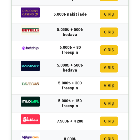
5.000₺ nakit iade
GİRİŞ
5.050₺ + 500₺
GİRİŞ
bedava
6.000₺ + 80
GİRİŞ
freespin
5.000₺ + 500₺
GİRİŞ
bedava
5.000₺ + 300
GİRİŞ
freespin
5.000₺ + 150
GİRİŞ
freespin
7.500₺ + %200
GİRİŞ
8.000₺
GİRİŞ