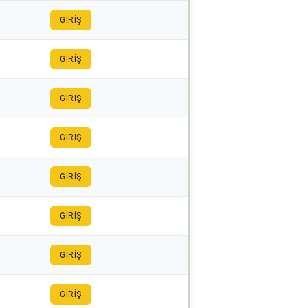
GİRİŞ
GİRİŞ
GİRİŞ
GİRİŞ
GİRİŞ
GİRİŞ
GİRİŞ
GİRİŞ