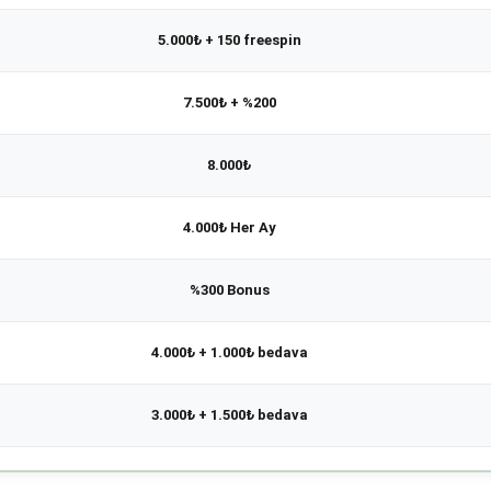
5.000₺ + 150 freespin
7.500₺ + %200
8.000₺
4.000₺ Her Ay
%300 Bonus
4.000₺ + 1.000₺ bedava
3.000₺ + 1.500₺ bedava