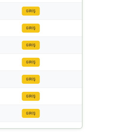
GİRİŞ
GİRİŞ
GİRİŞ
GİRİŞ
GİRİŞ
GİRİŞ
GİRİŞ