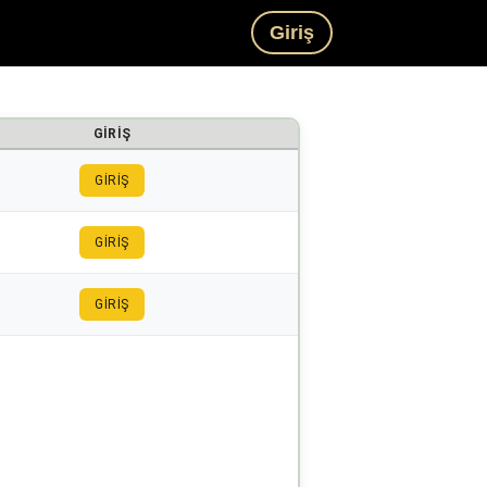
Giriş
GIRIŞ
GİRİŞ
GİRİŞ
GİRİŞ