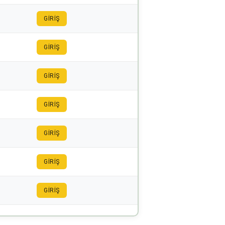
GİRİŞ
GİRİŞ
GİRİŞ
GİRİŞ
GİRİŞ
GİRİŞ
GİRİŞ