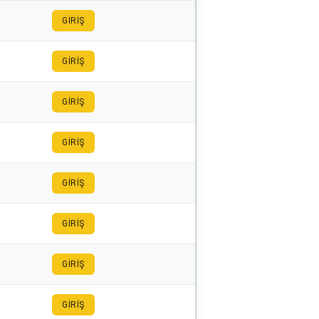
GİRİŞ
GİRİŞ
GİRİŞ
GİRİŞ
GİRİŞ
GİRİŞ
GİRİŞ
GİRİŞ