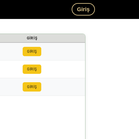
Giriş
GIRIŞ
GİRİŞ
GİRİŞ
GİRİŞ