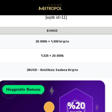
[wptb id=11]
BONUS
20.000₺ + %300 kripto
%325 + 20.000₺
2KUSD - Kimliksiz Sadece Kripto