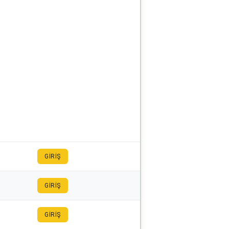
GİRİŞ
GİRİŞ
GİRİŞ