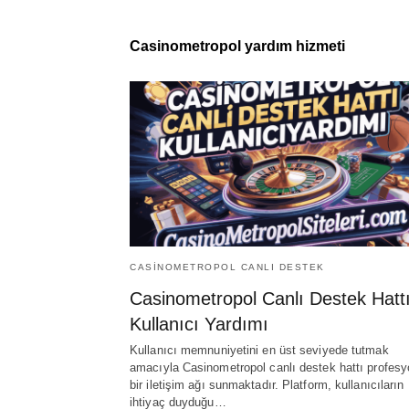
Casinometropol yardım hizmeti
CASINOMETROPOL CANLI DESTEK
Casinometropol Canlı Destek Hatt
Kullanıcı Yardımı
Kullanıcı memnuniyetini en üst seviyede tutmak
amacıyla Casinometropol canlı destek hattı profesy
bir iletişim ağı sunmaktadır. Platform, kullanıcıların
ihtiyaç duyduğu…