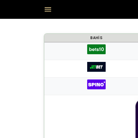
BAHIS