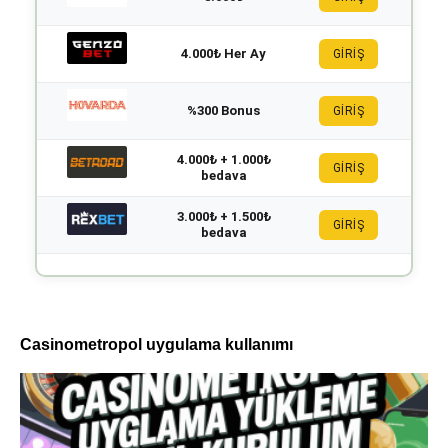
4.000₺ Her Ay
GİRİŞ
%300 Bonus
GİRİŞ
4.000₺ + 1.000₺
GİRİŞ
bedava
3.000₺ + 1.500₺
GİRİŞ
bedava
Casinometropol uygulama kullanımı