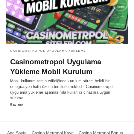
CASINOMETROPOL UYGULAMA YÜKLEME
Casinometropol Uygulama
Yükleme Mobil Kurulum
Mobil kullanım tercih edildiğinde kurulum süreci belirli bir
entegrasyon hattı üzerinden ilerlemektedir. Casinometropol
uygulama yükleme aşamasında kullanıcı cihazına uygun
sürüme…
8 ay ago
Ana Sayfa
Casino Metropol Kayıt
Casino Metropol Bonus