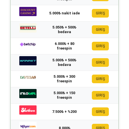
5.000₺ nakit iade
GİRİŞ
5.050₺ + 500₺
GİRİŞ
bedava
6.000₺ + 80
GİRİŞ
freespin
5.000₺ + 500₺
GİRİŞ
bedava
5.000₺ + 300
GİRİŞ
freespin
5.000₺ + 150
GİRİŞ
freespin
7.500₺ + %200
GİRİŞ
8.000₺
GİRİŞ