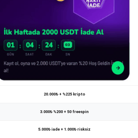
20.000₺ + %225 kripto
3.000₺ %200 + 50 freespin
5.000₺ iade + 1.000₺ risksiz