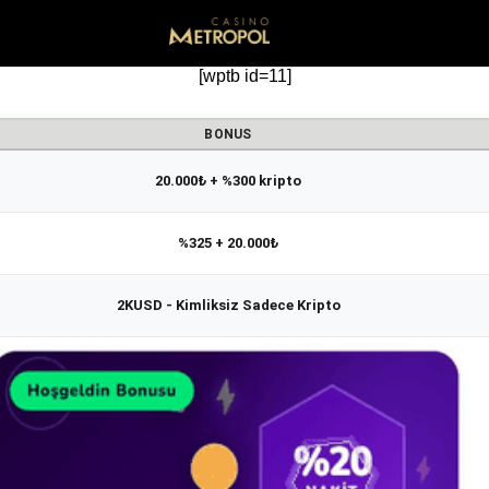
[wptb id=11]
BONUS
20.000₺ + %300 kripto
%325 + 20.000₺
2KUSD - Kimliksiz Sadece Kripto