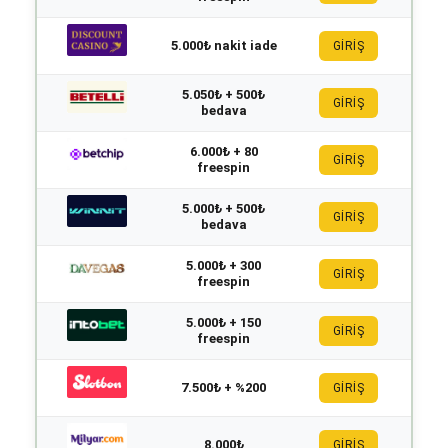
5.000₺ nakit iade
GİRİŞ
5.050₺ + 500₺
GİRİŞ
bedava
6.000₺ + 80
GİRİŞ
freespin
5.000₺ + 500₺
GİRİŞ
bedava
5.000₺ + 300
GİRİŞ
freespin
5.000₺ + 150
GİRİŞ
freespin
7.500₺ + %200
GİRİŞ
8.000₺
GİRİŞ