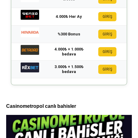
4.000₺ Her Ay
GİRİŞ
%300 Bonus
GİRİŞ
4.000₺ + 1.000₺
GİRİŞ
bedava
3.000₺ + 1.500₺
GİRİŞ
bedava
Casinometropol canlı bahisler