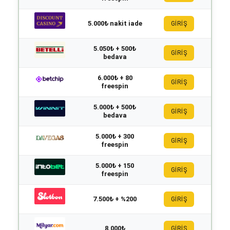
5.000₺ nakit iade
GİRİŞ
5.050₺ + 500₺
GİRİŞ
bedava
6.000₺ + 80
GİRİŞ
freespin
5.000₺ + 500₺
GİRİŞ
bedava
5.000₺ + 300
GİRİŞ
freespin
5.000₺ + 150
GİRİŞ
freespin
7.500₺ + %200
GİRİŞ
8.000₺
GİRİŞ