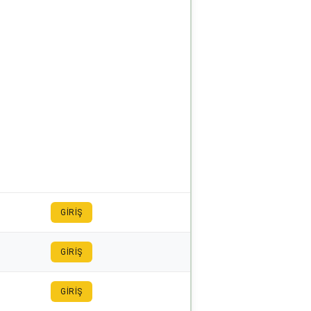
GİRİŞ
GİRİŞ
GİRİŞ