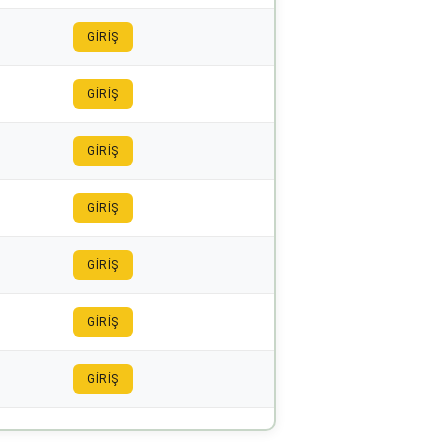
GİRİŞ
GİRİŞ
GİRİŞ
GİRİŞ
GİRİŞ
GİRİŞ
GİRİŞ