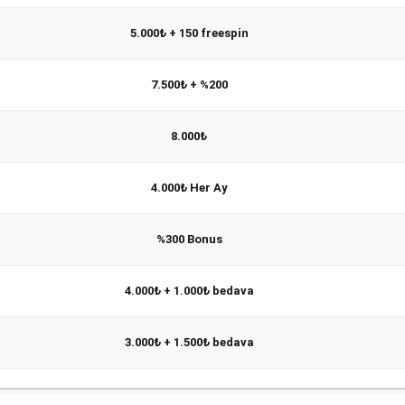
5.000₺ + 150 freespin
7.500₺ + %200
8.000₺
4.000₺ Her Ay
%300 Bonus
4.000₺ + 1.000₺ bedava
3.000₺ + 1.500₺ bedava