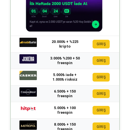
20.000₺ + %225
GİRİŞ
kripto
3.000₺ %200 + 50
GİRİŞ
freespin
5.000₺ iade +
GİRİŞ
1.000₺ risksiz
6.500₺ + 150
GİRİŞ
freespin
5.000₺ + 100
GİRİŞ
freespin
8.000₺ + 150
GİRİŞ
freespin