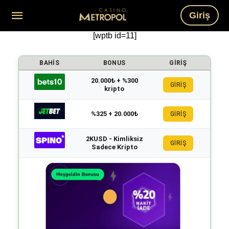
Giriş
[wptb id=11]
BAHIS
BONUS
GIRIŞ
20.000₺ + %300
GİRİŞ
kripto
%325 + 20.000₺
GİRİŞ
2KUSD - Kimliksiz
GİRİŞ
Sadece Kripto