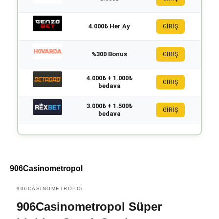
4.000₺ Her Ay
GİRİŞ
%300 Bonus
GİRİŞ
4.000₺ + 1.000₺
GİRİŞ
bedava
3.000₺ + 1.500₺
GİRİŞ
bedava
906Casinometropol
906CASINOMETROPOL
906Casinometropol Süper