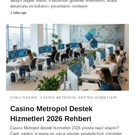
detaylı bilgiler edinin. Platformun güvenlik önlemlerini, lisans
durumunu ve kullanıcı yorumlarını inceleyin.
1 hafta ago
CANLI CASINO
CASINO METROPOL DESTEK HIZMETLERI
Casino Metropol Destek
Hizmetleri 2026 Rehberi
Casino Metropol destek hizmetleri 2026 yılında nasıl ulaşılır?
Canlı yardım, e-posta ve sıkça sorulan sorularla hızlı çözümler