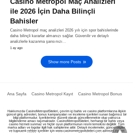
Casino Metropol Maç Analizleri
ile 2026 İçin Daha Bilinçli
Bahisler
Casino Metropol maç analizleri 2026 yılı için spor bahislerinde
daha bilinçli kararlar almanızı sağlar. Güvenilir ve detaylı
analizlerle kazanma şansınızı…
1 ay ago
Show more Posts
Ana Sayfa
Casino Metropol Kayıt
Casino Metropol Bonus
Hakkımızda CasinoMetropolSiteleri, çevrim içi bahis ve casino platformlarına ilişkin
güncel giriş adresleri, bonus kampanyaları ve inceleme içerikleri sunan bağımsız bir
bilgi platformudur. İçeriklerimiz düzenli olarak güncellenmekte olup yalnızca
bilgilendirme amacı taşımaktadır. CasinoMetropolSiteleri, herhangi bir bahis veya
casino hizmeti sunmaz ve hiçbir oyun platformunun resmi temsilcisi değildir. Tüm
marka adları ve logolar ilgili hak sahiplerine aittir. Detaylı incelemeler, güncel bilgiler
ve kapsamlı rehber içerikler için www.casinometropolsiteleri.com adresini ziyaret