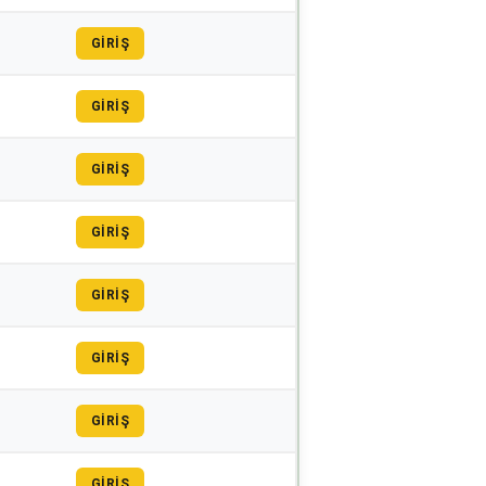
GİRİŞ
GİRİŞ
GİRİŞ
GİRİŞ
GİRİŞ
GİRİŞ
GİRİŞ
GİRİŞ