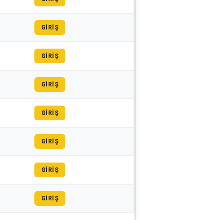
GİRİŞ
GİRİŞ
GİRİŞ
GİRİŞ
GİRİŞ
GİRİŞ
GİRİŞ