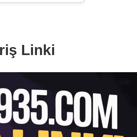
iş Linki