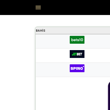
BAHIS