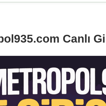
ol935.com Canlı Gir