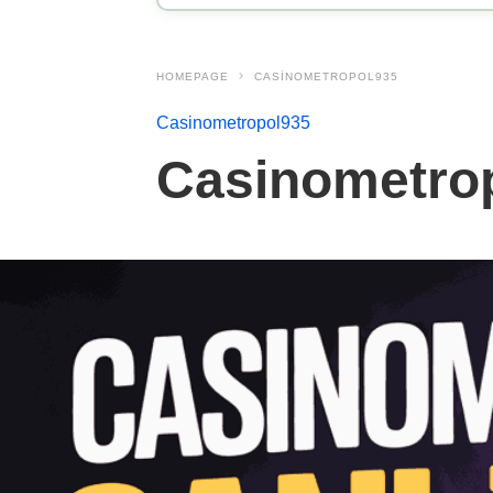
HOMEPAGE
CASINOMETROPOL935
Casinometropol935
Casinometrop