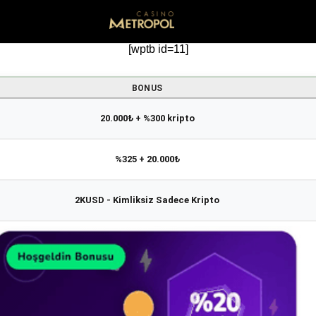
[wptb id=11]
BONUS
20.000₺ + %300 kripto
%325 + 20.000₺
2KUSD - Kimliksiz Sadece Kripto