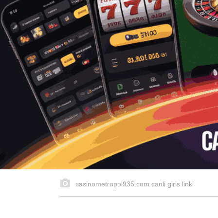
casinometropol935.com canli giris linki