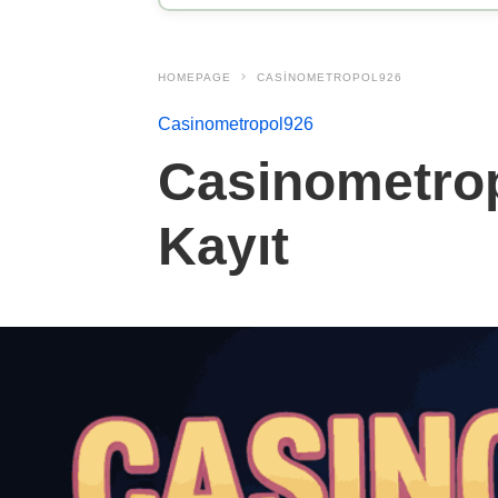
HOMEPAGE
CASINOMETROPOL926
Casinometropol926
Casinometropo
Kayıt