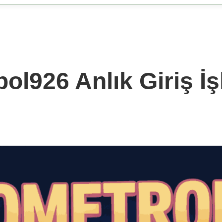
l926 Anlık Giriş İş