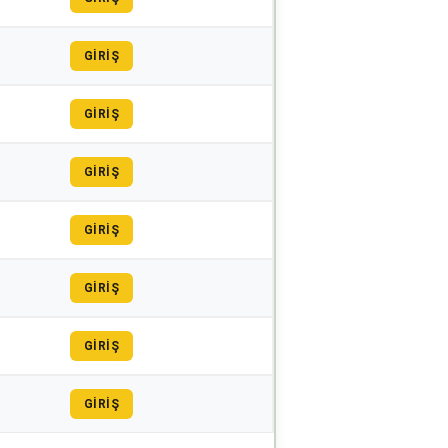
GİRİŞ
GİRİŞ
GİRİŞ
GİRİŞ
GİRİŞ
GİRİŞ
GİRİŞ