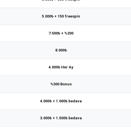
5.000₺ + 150 freespin
7.500₺ + %200
8.000₺
4.000₺ Her Ay
%300 Bonus
4.000₺ + 1.000₺ bedava
3.000₺ + 1.500₺ bedava