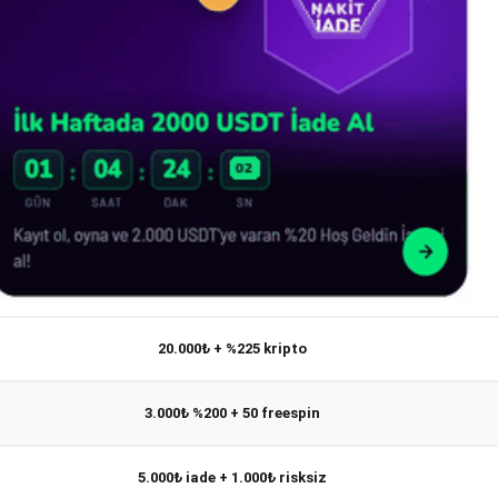
20.000₺ + %225 kripto
3.000₺ %200 + 50 freespin
5.000₺ iade + 1.000₺ risksiz