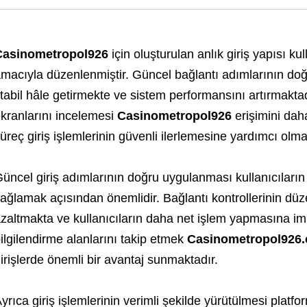
Casinometropol926
için oluşturulan anlık giriş yapısı kul
macıyla düzenlenmiştir. Güncel bağlantı adımlarının doğr
tabil hâle getirmekte ve sistem performansını artırmaktad
kranlarını incelemesi
Casinometropol926
erişimini daha
üreç giriş işlemlerinin güvenli ilerlemesine yardımcı olma
üncel giriş adımlarının doğru uygulanması kullanıcıları
ağlamak açısından önemlidir. Bağlantı kontrollerinin düze
zaltmakta ve kullanıcıların daha net işlem yapmasına i
ilgilendirme alanlarını takip etmek
Casinometropol926
irişlerde önemli bir avantaj sunmaktadır.
yrıca giriş işlemlerinin verimli şekilde yürütülmesi platf