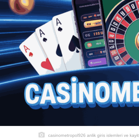
casinometropol926 anlik giris islemleri ve kayit