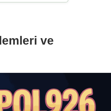
lemleri ve