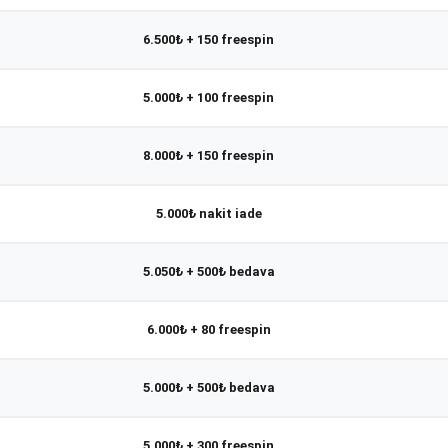
6.500₺ + 150 freespin
5.000₺ + 100 freespin
8.000₺ + 150 freespin
5.000₺ nakit iade
5.050₺ + 500₺ bedava
6.000₺ + 80 freespin
5.000₺ + 500₺ bedava
5.000₺ + 300 freespin