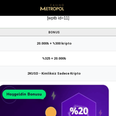
[wptb id=11]
BONUS
20.000₺ + %300 kripto
%325 + 20.000₺
2KUSD - Kimliksiz Sadece Kripto