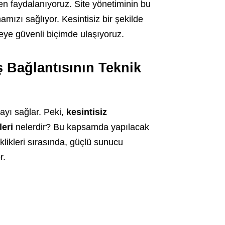
n faydalanıyoruz. Site yönetiminin bu
mızı sağlıyor. Kesintisiz bir şekilde
eye güvenli biçimde ulaşıyoruz.
 Bağlantısının Teknik
ayı sağlar. Peki,
kesintisiz
leri
nelerdir? Bu kapsamda yapılacak
iklikleri sırasında, güçlü sunucu
r.