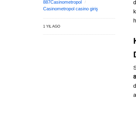
887Casinometropol
d
Casinometropol casino giriş
k
h
1 YIL AGO
S
8
d
a