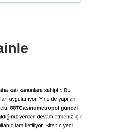
inle
ha katı kanunlara sahiptir. Bu
ları uygulanıyor. Yine de yapılan
Peki,
887Casinometropol güncel
ldığınız yerden devam etmeniz için
anıcılara iletiliyor. Sitenin yeni