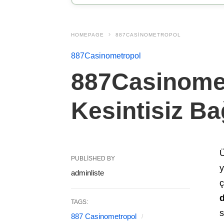
HOMEPAGE
887CASINOMETROPOL
887Casinometropol
887Casinome
Kesintisiz Ba
Ü
PUBLISHED BY
adminliste
ç
d
TAGS:
s
887 Casinometropol