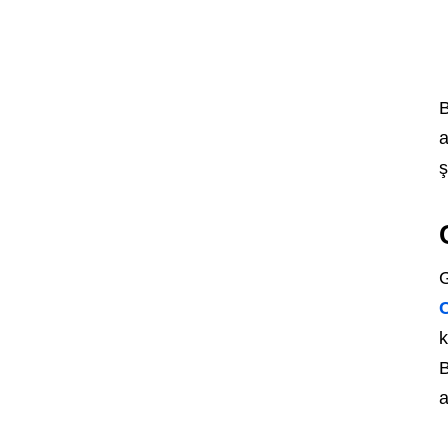
B
a
ş
G
k
B
a