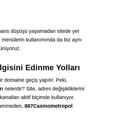
ormans düşüşü yaşamadan sitede yer
r menülerin kullanımında da biz aynı
ürüyoruz.
gisini Edinme Yolları
r domaine geçiş yapılır. Peki,
rı
nelerdir? Site, adres değişikliklerini
analları aktif biçimde kullanıyor.
önlenmeden,
887Casinometropol