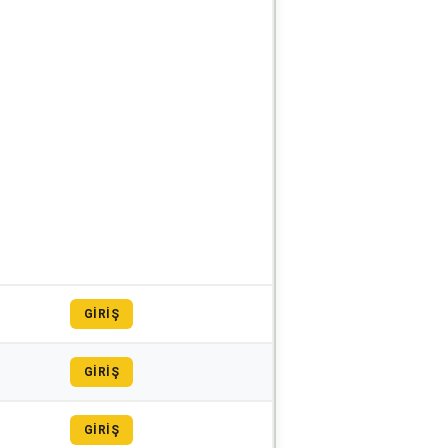
GİRİŞ
GİRİŞ
GİRİŞ