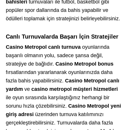
bahisleri
turnuvaları ile futbol, basketbol gibi
popüler spor dallarında da bahis yapabilir ve
ödülleri toplamak için stratejinizi belirleyebilirsiniz.
Canlı Turnuvalarda Başarı İçin Stratejiler
Casino Metropol canlı turnuva
oyunlarında
başarılı olmanın yolu, sadece şansa değil,
stratejiye de bağlıdır.
Casino Metropol bonus
fırsatlarından yararlanarak oyunlarınızda daha
fazla bahis yapabilirsiniz.
Casino Metropol canlı
yardım
ve
casino metropol müşteri hizmetleri
ile oyun sırasında karşılaştığınız herhangi bir
sorunu hızla çözebilirsiniz.
Casino Metropol yeni
giriş adresi
üzerinden turnuva katılımınızı
gerçekleştirebilirsiniz. Turnuvalarda daha fazla