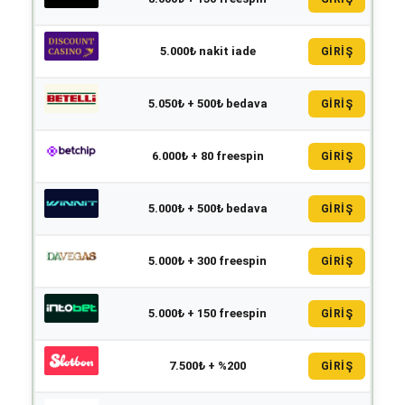
5.000₺ nakit iade
GİRİŞ
5.050₺ + 500₺ bedava
GİRİŞ
6.000₺ + 80 freespin
GİRİŞ
5.000₺ + 500₺ bedava
GİRİŞ
5.000₺ + 300 freespin
GİRİŞ
5.000₺ + 150 freespin
GİRİŞ
7.500₺ + %200
GİRİŞ