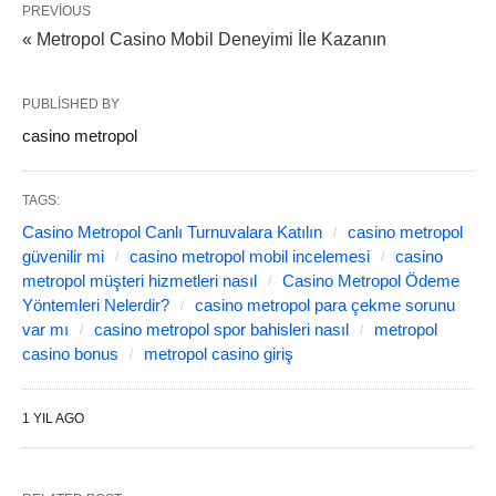
PREVIOUS
« Metropol Casino Mobil Deneyimi İle Kazanın
PUBLISHED BY
casino metropol
TAGS:
Casino Metropol Canlı Turnuvalara Katılın
casino metropol
güvenilir mi
casino metropol mobil incelemesi
casino
metropol müşteri hizmetleri nasıl
Casino Metropol Ödeme
Yöntemleri Nelerdir?
casino metropol para çekme sorunu
var mı
casino metropol spor bahisleri nasıl
metropol
casino bonus
metropol casino giriş
1 YIL AGO