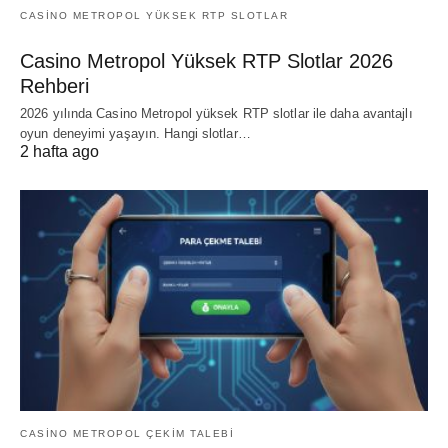
CASINO METROPOL YÜKSEK RTP SLOTLAR
Casino Metropol Yüksek RTP Slotlar 2026
Rehberi
2026 yılında Casino Metropol yüksek RTP slotlar ile daha avantajlı
oyun deneyimi yaşayın. Hangi slotlar…
2 hafta ago
CASINO METROPOL ÇEKIM TALEBI