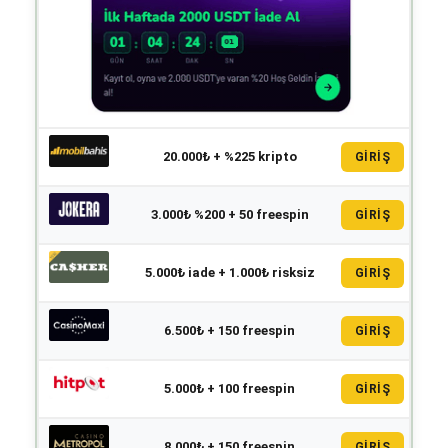
20.000₺ + %225 kripto
GİRİŞ
3.000₺ %200 + 50 freespin
GİRİŞ
5.000₺ iade + 1.000₺ risksiz
GİRİŞ
6.500₺ + 150 freespin
GİRİŞ
5.000₺ + 100 freespin
GİRİŞ
8.000₺ + 150 freespin
GİRİŞ