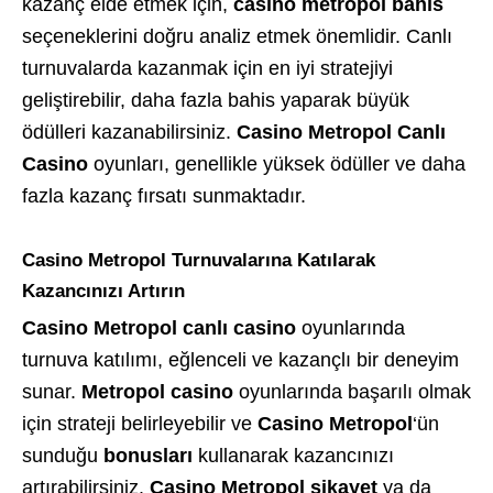
kazanç elde etmek için,
casino metropol bahis
seçeneklerini doğru analiz etmek önemlidir. Canlı
turnuvalarda kazanmak için en iyi stratejiyi
geliştirebilir, daha fazla bahis yaparak büyük
ödülleri kazanabilirsiniz.
Casino Metropol Canlı
Casino
oyunları, genellikle yüksek ödüller ve daha
fazla kazanç fırsatı sunmaktadır.
Casino Metropol Turnuvalarına Katılarak
Kazancınızı Artırın
Casino Metropol canlı casino
oyunlarında
turnuva katılımı, eğlenceli ve kazançlı bir deneyim
sunar.
Metropol casino
oyunlarında başarılı olmak
için strateji belirleyebilir ve
Casino Metropol
‘ün
sunduğu
bonusları
kullanarak kazancınızı
artırabilirsiniz.
Casino Metropol şikayet
ya da